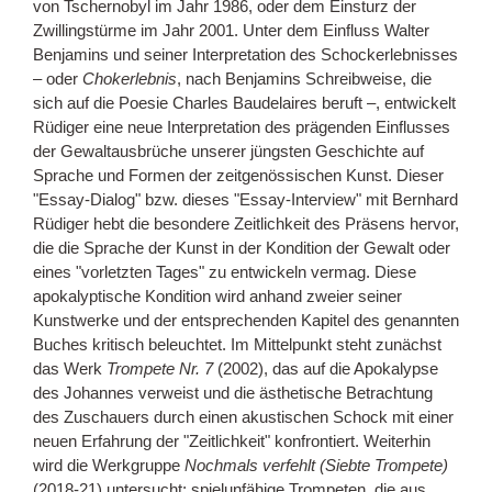
von Tschernobyl im Jahr 1986, oder dem Einsturz der
Zwillingstürme im Jahr 2001. Unter dem Einfluss Walter
Benjamins und seiner Interpretation des Schockerlebnisses
– oder
Chokerlebnis
, nach Benjamins Schreibweise, die
sich auf die Poesie Charles Baudelaires beruft –, entwickelt
Rüdiger eine neue Interpretation des prägenden Einflusses
der Gewaltausbrüche unserer jüngsten Geschichte auf
Sprache und Formen der zeitgenössischen Kunst. Dieser
"Essay-Dialog" bzw. dieses "Essay-Interview" mit Bernhard
Rüdiger hebt die besondere Zeitlichkeit des Präsens hervor,
die die Sprache der Kunst in der Kondition der Gewalt oder
eines "vorletzten Tages" zu entwickeln vermag. Diese
apokalyptische Kondition wird anhand zweier seiner
Kunstwerke und der entsprechenden Kapitel des genannten
Buches kritisch beleuchtet. Im Mittelpunkt steht zunächst
das Werk
Trompete Nr. 7
(2002), das auf die Apokalypse
des Johannes verweist und die ästhetische Betrachtung
des Zuschauers durch einen akustischen Schock mit einer
neuen Erfahrung der "Zeitlichkeit" konfrontiert. Weiterhin
wird die Werkgruppe
Nochmals verfehlt (Siebte Trompete)
(2018-21) untersucht: spielunfähige Trompeten, die aus