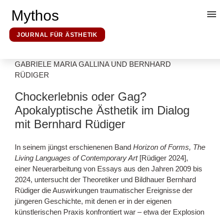
Mythos
JOURNAL FÜR ÄSTHETIK
GABRIELE MARIA GALLINA UND BERNHARD
Kunsttheorie
RÜDIGER
Chockerlebnis oder Gag?
Mythosforschung
Apokalyptische Ästhetik im Dialog
mit Bernhard Rüdiger
Ideologieforschung
In seinem jüngst erschienenen Band
Horizon of Forms, The
Living Languages of Contemporary Art
[Rüdiger 2024],
Erklärende Hermeneutik
einer Neuerarbeitung von Essays aus den Jahren 2009 bis
2024, untersucht der Theoretiker und Bildhauer Bernhard
Rüdiger die Auswirkungen traumatischer Ereignisse der
Über uns
jüngeren Geschichte, mit denen er in der eigenen
künstlerischen Praxis konfrontiert war – etwa der Explosion